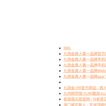
XML
九游会真人第一品牌官方
九游会真人第一品牌手机
九游会真人第一品牌手机
九游会真人第一品牌We
九游会真人第一品牌app
九游会 (J9)官方网站 -
九州网页版-九州(酷游·k
老哥俱乐部官网 - J9老
澳门威尼斯人 - 亚洲顶