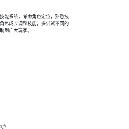
技能系统，考虑角色定位，熟悉技
角色成长调整技能，多尝试不同的
助到广大玩家。
4点