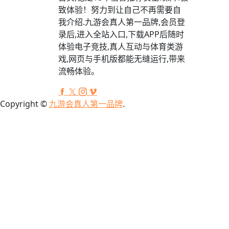
致体验！努力到让自己不再需要自
我介绍.九游会真人第一品牌,会员登
录后,进入全站入口,下载APP后随时
体验电子竞技,真人互动与体育类游
戏,网页与手机版都能无缝运行,带来
流畅体验。
Copyright ©
九游会真人第一品牌
.