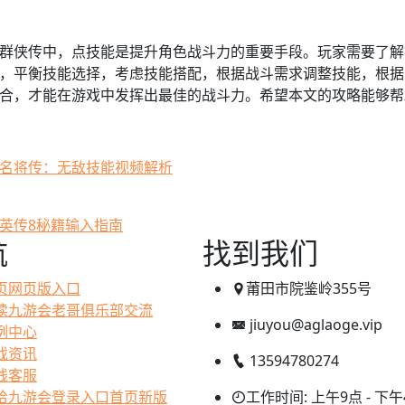
群侠传中，点技能是提升角色战斗力的重要手段。玩家需要了解
，平衡技能选择，考虑技能搭配，根据战斗需求调整技能，根据
合，才能在游戏中发挥出最佳的战斗力。希望本文的攻略能够帮
名将传：无敌技能视频解析
英传8秘籍输入指南
航
找到我们
页网页版入口
莆田市院鉴岭355号
读九游会老哥俱乐部交流
jiuyou@aglaoge.vip
例中心
戏资讯
13594780274
线客服
洽九游会登录入口首页新版
工作时间: 上午9点 - 下午