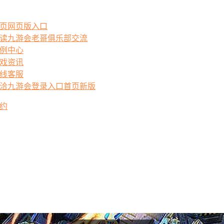
页网页版入口
读九游会老哥俱乐部交流
例中心
戏资讯
线客服
洽九游会登录入口首页新版
约