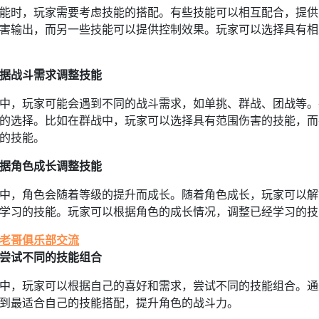
能时，玩家需要考虑技能的搭配。有些技能可以相互配合，提供
害输出，而另一些技能可以提供控制效果。玩家可以选择具有相
据战斗需求调整技能
中，玩家可能会遇到不同的战斗需求，如单挑、群战、团战等。
的选择。比如在群战中，玩家可以选择具有范围伤害的技能，而
的技能。
据角色成长调整技能
中，角色会随着等级的提升而成长。随着角色成长，玩家可以解
学习的技能。玩家可以根据角色的成长情况，调整已经学习的技
老哥俱乐部交流
尝试不同的技能组合
中，玩家可以根据自己的喜好和需求，尝试不同的技能组合。通
到最适合自己的技能搭配，提升角色的战斗力。